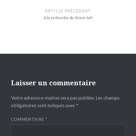
de
ARTICLE PRÉCÉDENT
l’article
A la recherche du Street Art!
Laisser un commentaire
Votre adresse e-mail ne sera pas publiée.
Les champs
obligatoires sont indiqués avec
*
COMMENTAIRE
*