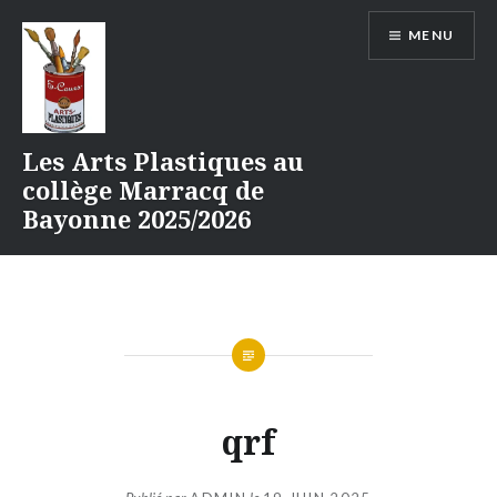
Aller
MENU
au
contenu
Les Arts Plastiques au
collège Marracq de
Bayonne 2025/2026
qrf