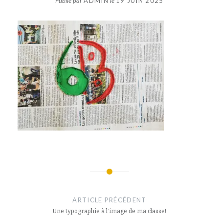
Publié par
ADMIN
le
19 JUIN 2025
Navigation
de
ARTICLE PRÉCÉDENT
l’article
Une typographie à l’image de ma classe!