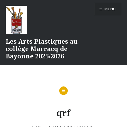
Aller
MENU
au
contenu
Les Arts Plastiques au
collège Marracq de
Bayonne 2025/2026
qrf