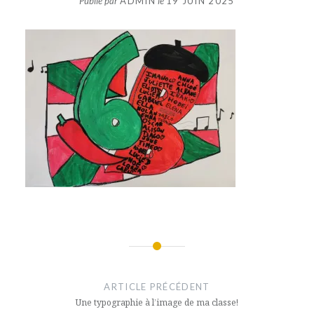
Publié par
ADMIN
le
19 JUIN 2025
Navigation
de
ARTICLE PRÉCÉDENT
l’article
Une typographie à l’image de ma classe!