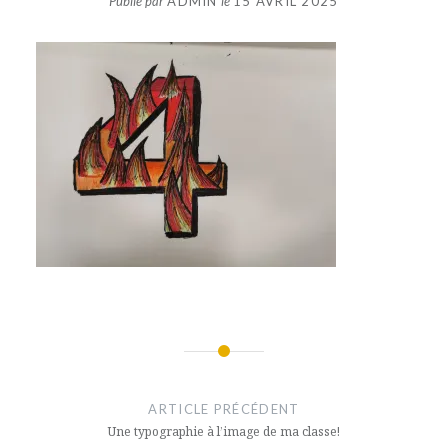
Publié par
ADMIN
le
15 AVRIL 2025
Navigation
de
ARTICLE PRÉCÉDENT
l’article
Une typographie à l’image de ma classe!