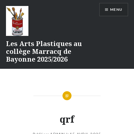
Aller
MENU
au
contenu
Les Arts Plastiques au
collège Marracq de
Bayonne 2025/2026
qrf