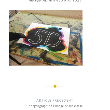
Publié par
ADMIN
le
13 MAI 2025
Navigation
de
ARTICLE PRÉCÉDENT
l’article
Une typographie à l’image de ma classe!