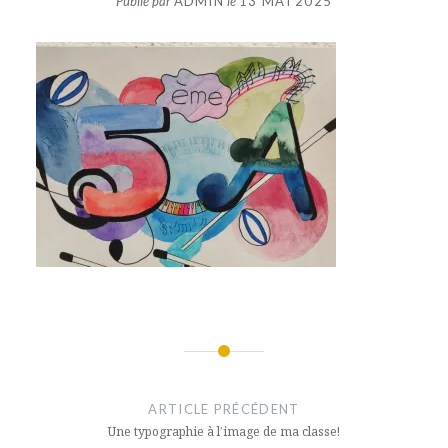
Publié par
ADMIN
le
13 MAI 2025
Navigation
de
ARTICLE PRÉCÉDENT
l’article
Une typographie à l’image de ma classe!