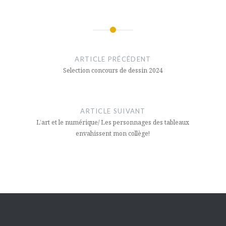
Navigation
de
ARTICLE PRÉCÉDENT
l’article
Selection concours de dessin 2024
ARTICLE SUIVANT
L’art et le numérique/ Les personnages des tableaux
envahissent mon collège!