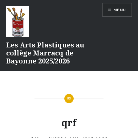
Aller
MENU
au
contenu
Les Arts Plastiques au
collège Marracq de
Bayonne 2025/2026
qrf