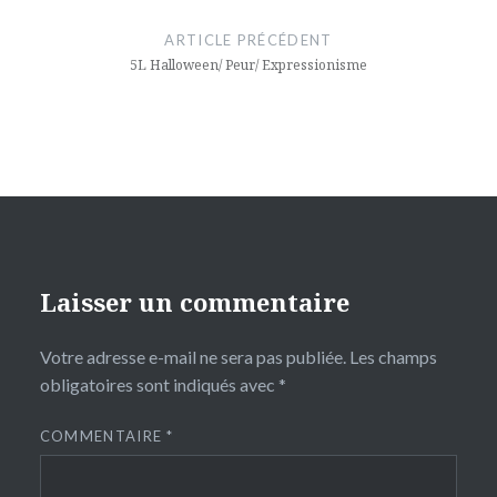
de
ARTICLE PRÉCÉDENT
l’article
5L Halloween/ Peur/ Expressionisme
Laisser un commentaire
Votre adresse e-mail ne sera pas publiée.
Les champs
obligatoires sont indiqués avec
*
COMMENTAIRE
*