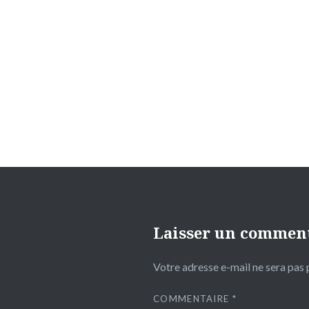
Navigation
de
l’article
Laisser un commen
Votre adresse e-mail ne sera pas 
COMMENTAIRE
*