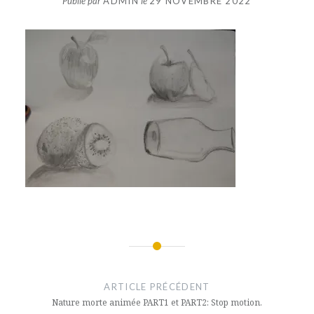
Publié par
ADMIN
le
29 NOVEMBRE 2022
Navigation
de
ARTICLE PRÉCÉDENT
l’article
Nature morte animée PART1 et PART2: Stop motion.