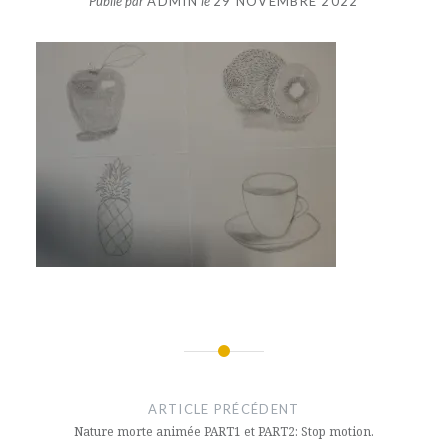
Publié par
ADMIN
le
29 NOVEMBRE 2022
Navigation
de
ARTICLE PRÉCÉDENT
l’article
Nature morte animée PART1 et PART2: Stop motion.