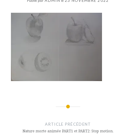
Publié par
ADMIN
le
23 NOVEMBRE 2022
Navigation
de
ARTICLE PRÉCÉDENT
l’article
Nature morte animée PART1 et PART2: Stop motion.