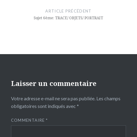
de
ARTICLE PRÉCÉDENT
l’article
Sujet 6ème: TRACE/ OBJETS/ PORTRAIT
Laisser un commentaire
Votre adresse e-mail ne sera pas publiée.
Les champs
obligatoires sont indiqués avec
*
COMMENTAIRE
*