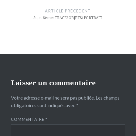
de
ARTICLE PRÉCÉDENT
l’article
Sujet 6ème: TRACE/ OBJETS/ PORTRAIT
Laisser un commentaire
Votre adresse e-mail ne sera pas publiée.
Les champs
obligatoires sont indiqués avec
*
COMMENTAIRE
*