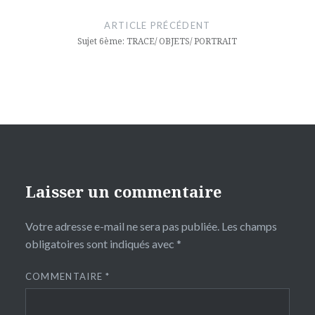
de
ARTICLE PRÉCÉDENT
l’article
Sujet 6ème: TRACE/ OBJETS/ PORTRAIT
Laisser un commentaire
Votre adresse e-mail ne sera pas publiée.
Les champs
obligatoires sont indiqués avec
*
COMMENTAIRE
*